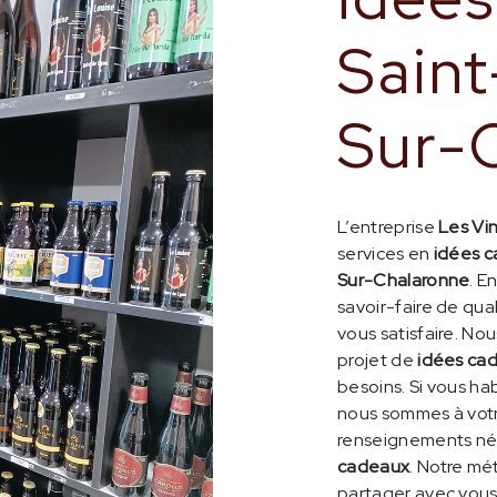
Saint
Sur-
L’entreprise
Les Vin
services en
idées 
Sur-Chalaronne
. E
savoir-faire de qua
vous satisfaire. N
projet de
idées ca
besoins. Si vous ha
nous sommes à votr
renseignements néc
cadeaux
. Notre mét
partager avec vous 