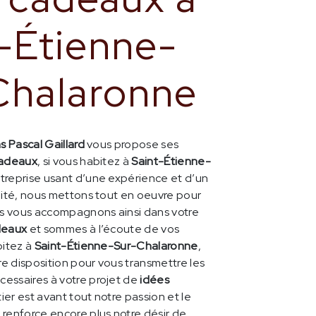
-Étienne-
Chalaronne
s Pascal Gaillard
vous propose ses
cadeaux
, si vous habitez à
Saint-Étienne-
ntreprise usant d’une expérience et d’un
lité, nous mettons tout en oeuvre pour
ous vous accompagnons ainsi dans votre
deaux
et sommes à l’écoute de vos
bitez à
Saint-Étienne-Sur-Chalaronne
,
e disposition pour vous transmettre les
essaires à votre projet de
idées
ier est avant tout notre passion et le
renforce encore plus notre désir de