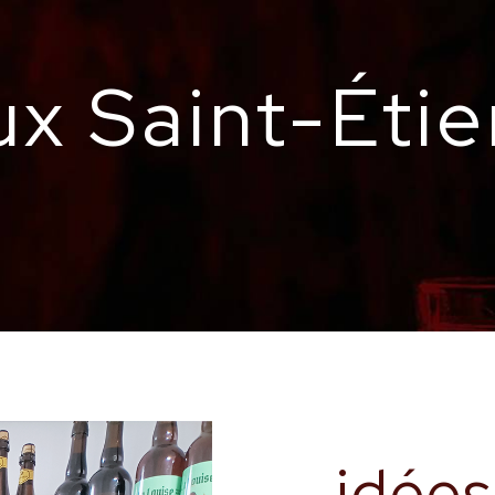
ux Saint-Éti
idées