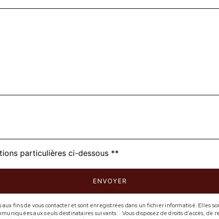
tions particulières ci-dessous **
ENVOYER
 fins de vous contacter et sont enregistrées dans un fichier informatisé. Elles sont
niquées aux seuls destinataires suivants: . Vous disposez de droits d’accès, de rect