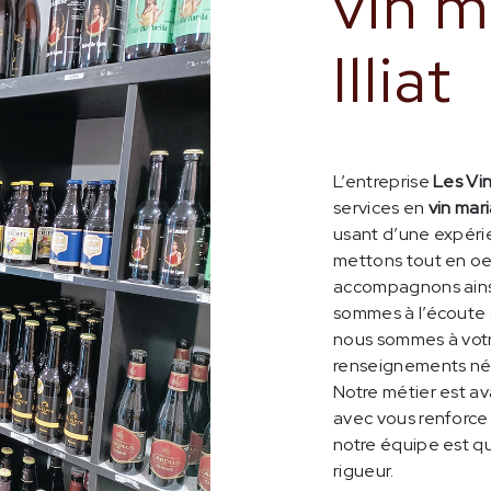
vin m
Illiat
L’entreprise
Les Vin
services en
vin mar
usant d’une expérie
mettons tout en oe
accompagnons ainsi
sommes à l’écoute 
nous sommes à votr
renseignements néc
Notre métier est av
avec vous renforce 
notre équipe est qu
rigueur.